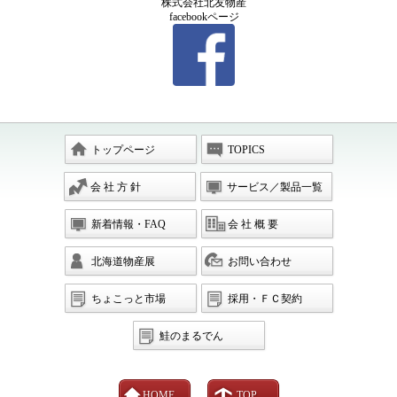
株式会社北友物産
facebookページ
トップページ
TOPICS
会 社 方 針
サービス／製品一覧
新着情報・FAQ
会 社 概 要
北海道物産展
お問い合わせ
ちょこっと市場
採用・ＦＣ契約
鮭のまるでん
HOME
TOP