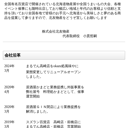
全国有名百貨店で開催されている北海道物産展や全国うまいもの大会、各種
イベント催事にも随時出店しており幅広い地域と年代のお客様より信頼と支
持を頂いており全国各地で皆様のお手元へ北海道から美味しさと夢のある商
品を提案して参りますので、北友物産をどうぞ宜しくお願いします
株式会社北友物産
代表取締役 小貫哲嗣
会社沿革
2024年
まるでん高崎店をokazu処風味やに
3月
業態変更してリニューアルオープン
しました。
2020年
居酒屋かまどと業務提携し外販事業を
4月
弊社屋号 料理処かまどとして、催事
運営開始
2020年
居酒屋ＧＩＮ閉店により業務提携を
3月
解消しました。
2019年
スズラン百貨店 高崎店・前橋店に
3月
まるでん高崎店・前橋店 営業開始