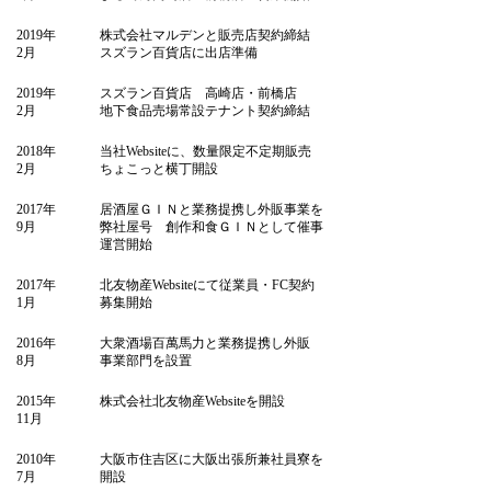
2019年
株式会社マルデンと販売店契約締結
2月
スズラン百貨店に出店準備
2019年
スズラン百貨店 高崎店・前橋店
2月
地下食品売場常設テナント契約締結
2018年
当社Websiteに、数量限定不定期販売
2月
ちょこっと横丁開設
2017年
居酒屋ＧＩＮと業務提携し外販事業を
9月
弊社屋号 創作和食ＧＩＮとして催事
運営開始
2017年
北友物産Websiteにて従業員・FC契約
1月
募集開始
2016年
大衆酒場百萬馬力と業務提携し外販
8月
事業部門を設置
2015年
株式会社北友物産Websiteを開設
11月
2010年
大阪市住吉区に大阪出張所兼社員寮を
7月
開設