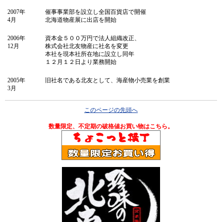
2007年
催事事業部を設立し全国百貨店で開催
4月
北海道物産展に出店を開始
2006年
資本金５００万円で法人組織改正、
12月
株式会社北友物産に社名を変更
本社を現本社所在地に設立し同年
１２月１２日より業務開始
2005年
旧社名である北友として、海産物小売業を創業
3月
このページの先頭へ
数量限定、不定期の破格値お買い物はこちら。