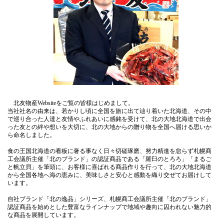
北友物産Websiteをご覧の皆様はじめまして。
当社社名の由来は、若かりし頃に全国を旅に出て辿り着いた北海道、その中
で巡り合った人達と友情やふれあいに感銘を受けて、北の大地北海道で出会
った友との絆や想いを大切に、北の大地からの贈り物を全国へ届ける思いか
ら命名しました。
食の王国北海道の看板に奢る事なく日々切磋琢磨、努力精進を怠らず札幌商
工会議所主催「北のブランド」の認証商品である「羅臼のとろろ」「まるご
と帆立貝」を筆頭に、お客様に喜ばれる商品作りを行って、北の大地北海道
から全国各地へ海の恵みに、美味しさと安心と感動を織り交ぜてお届けして
います。
自社ブランド「北の逸品」シリーズ、札幌商工会議所主催「北のブランド」
認証商品を始めとした豊富なラインナップで地域や趣向に囚われない魅力的
な商品を展開しています。