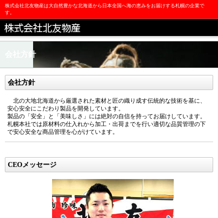
株式会社北友物産は大自然豊かな北海道から日本全国へ海の恵みをお届けする札幌の企業で
す。
会社方針
会社方針
北の大地北海道から厳選された素材と匠の織り成す伝統的な技術を基に、
安心安全にこだわり製品を開発しています。
製品の「安全」と「美味しさ」には絶対の自信を持ってお届けしています。
札幌本社では原材料の仕入れから加工・出荷までを行い適切な品質管理の下
で安心安全な商品管理を心がけています。
CEOメッセージ