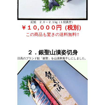
紅鮭 ２.０～２.１kg（１切真空）
￥１０,０００円（税別）
この商品も驚きの送料無料!!
２．銀聖山漬姿切身
日高のブランド鮭「銀聖」を山漬寒風干しにしました。