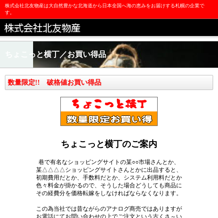
株式会社北友物産は大自然豊かな北海道から日本全国へ海の恵みをお届けする札幌の企業で
す。
ちょこっと横丁／お買い得品
数量限定!! 破格値お買い得品
ちょこっと横丁のご案内
巷で有名なショッピングサイトの某○○市場さんとか、
某△△△△ショッピングサイトさんとかに出品すると、
初期費用だとか、手数料だとか、システム利用料だとか
色々料金が掛かるので、そうした場合どうしても商品に
その経費分を価格転嫁をしなければならなくなります。
この為当社では昔ながらのアナログ商売ではありますが
お電話にてお問い合わせの上でご注文という古くさ～い