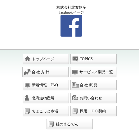
株式会社北友物産
facebookページ
トップページ
TOPICS
会 社 方 針
サービス／製品一覧
新着情報・FAQ
会 社 概 要
北海道物産展
お問い合わせ
ちょこっと市場
採用・ＦＣ契約
鮭のまるでん