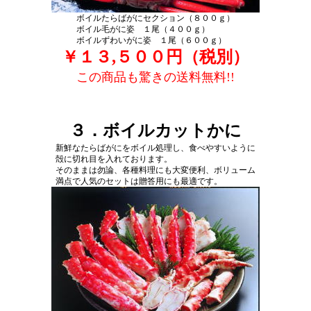
ボイルたらばがにセクション（８００ｇ）
ボイル毛がに姿 １尾（４００ｇ）
ボイルずわいがに姿 １尾（６００ｇ）
￥１３,５００円（税別）
この商品も驚きの送料無料!!
３．ボイルカットかに
新鮮なたらばがにをボイル処理し、食べやすいように
殻に切れ目を入れております。
そのままは勿論、各種料理にも大変便利、ボリューム
満点で人気のセットは贈答用にも最適です。