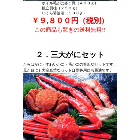
ボイル毛がに姿１尾（４００ｇ）
帆立貝柱（２５０ｇ）
いくら醤油漬（１００ｇ）
￥９,８００円（税別）
この商品も驚きの送料無料!!
２．三大がにセット
たらばがに・ずわいがに・毛がにの贅沢なセットです！
見た目にも大変豪華なセットは贈答用にも最適です。