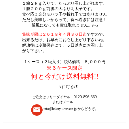
１箱２ｋｇ入りで、たっぷり召し上がれます。
１腹２００ｇ前後の大ぶり明太子です。
食べ応え充分※バラ子や折れ子ではありません
ただし美味しいからって、食べ過ぎには注意！
通風になっても責任取れません。
(^^;)
賞味期限は２０１８年４月３０日迄
ですので、
出来るだけ、お早めにお召し上がり下さいね。
解凍後は冷蔵保存にて、５日以内にお召し上
がり下さい。
１ケース（２kg入り）税込価格 ８,０００円
※６ケース限定
何と今だけ送料無料!!
ヽ(ﾟДﾟ;)ﾉ!
!
0120-896-369
ご注文はフリーダイヤル
またはメール、
info@hokuyu-bussan.jp からどうぞ。