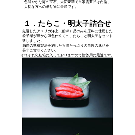
色鮮やかな海の宝石、
大変豪華で自家需要品は勿論、
大切な方への贈り物に最適です。
１．たらこ・明太子詰合せ
厳選したアメリカ洋上（船凍）品のみを原料に使用した
粒子感が豊かな薄色仕立ての、
たらこと明太子をセット
致しました。
独自の熟成製法を施した旨味たっぷりの自慢の逸品を
是非ご賞味ください。
それぞれ化粧箱に入っておりますので贈答用に最適です。