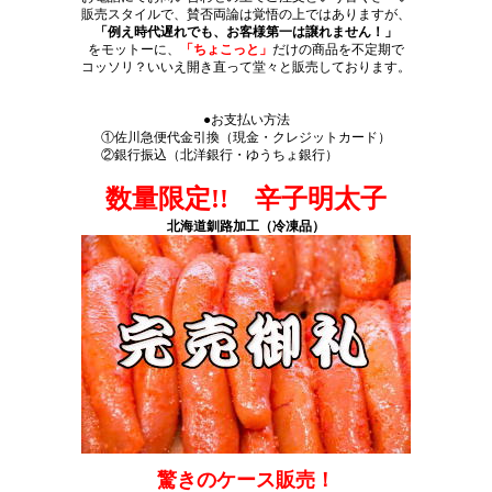
販売スタイルで、賛否両論は覚悟の上ではありますが、
「例え時代遅れでも、お客様第一は譲れません！」
をモットーに、
「ちょこっと」
だけの商品を不定期で
コッソリ？いいえ開き直って堂々と販売しております。
●お支払い方法
①佐川急便代金引換（現金・クレジットカード）
②銀行振込（北洋銀行・ゆうちょ銀行）
数量限定!! 辛子明太子
北海道釧路加工（冷凍品）
驚きのケース販売！